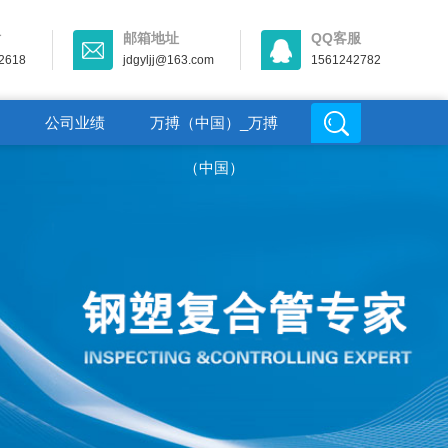
话
邮箱地址
QQ客服
2618
jdgyljj@163.com
1561242782
公司业绩
万搏（中国）_万搏
（中国）