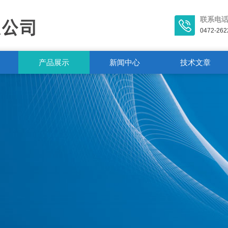
联系电
0472-262
产品展示
新闻中心
技术文章