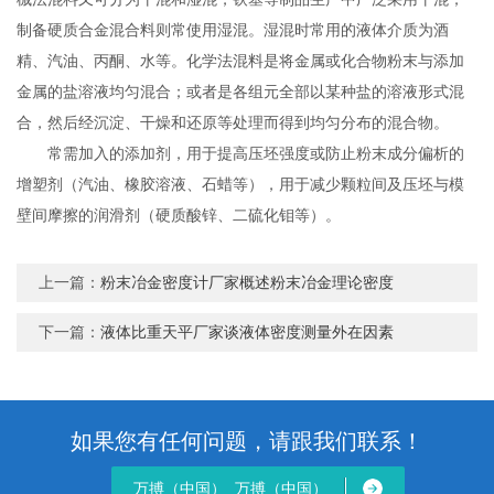
制备硬质合金混合料则常使用湿混。湿混时常用的液体介质为酒
精、汽油、丙酮、水等。化学法混料是将金属或化合物粉末与添加
金属的盐溶液均匀混合；或者是各组元全部以某种盐的溶液形式混
合，然后经沉淀、干燥和还原等处理而得到均匀分布的混合物。
常需加入的添加剂，用于提高压坯强度或防止粉末成分偏析的
增塑剂（汽油、橡胶溶液、石蜡等），用于减少颗粒间及压坯与模
壁间摩擦的润滑剂（硬质酸锌、二硫化钼等）。
上一篇：
粉末冶金密度计厂家概述粉末冶金理论密度
下一篇：
液体比重天平厂家谈液体密度测量外在因素
如果您有任何问题，请跟我们联系！
万搏（中国）_万搏（中国）